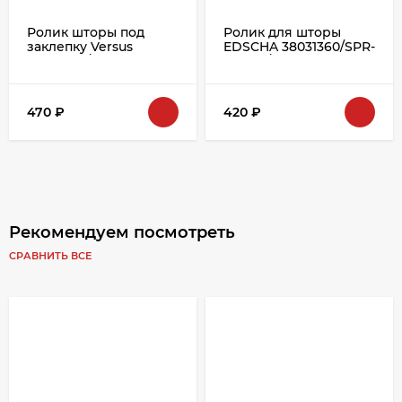
Ролик шторы под
Ролик для шторы
заклепку Versus
EDSCHA 38031360/SPR-
28410005/SPR-0010-
0932-8/735014
8/1134239/642855/735001
470
₽
420
₽
Рекомендуем посмотреть
СРАВНИТЬ ВСЕ