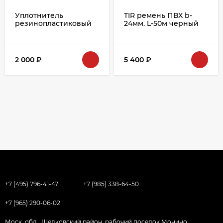
Уплотнитель
TIR ремень ПВХ b-
резинопластиковый
24мм. L-50м черный
18мм L=5м
39.24
2 000
₽
5 400
₽
+7 (495) 796-41-47
+7 (985) 338-64-50
+7 (965) 290-06-02
Моск. обл., Щёлковский район, рабочий поселок Монино,