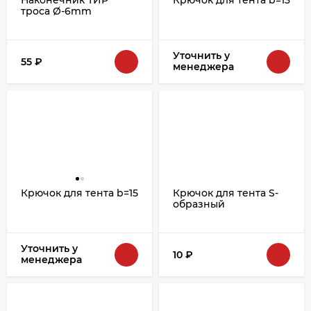
Наконечник ТИР
Крючок для тента b=13
троса Ø-6mm
Уточнить у
55
₽
менеджера
Крючок для тента b=15
Крючок для тента S-
образный
Уточнить у
10
₽
менеджера