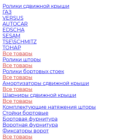
Ролики сдвижной крыши
ГАЗ
VERSUS
AUTOCAR
EDSCHA
SESAM
TSE\SCHMITZ
ТОНАР
Все товары
Ролики шторы
Все товары
Ролики бортовых стоек
Все товары
Амортизаторы сдвижной крыши
Все товары
Шарниры сдвижной крыши
Все товары
Комплектующие натяжения шторы
Стойки бортовые
Бортовая фурнитура
Воротная фурнитура
Фиксаторы ворот
Все товары