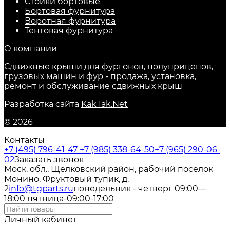
Стойки бортовые
Бортовая фурнитура
Воротная фурнитура
Тентовая фурнитура
О компании
Сдвижные крыши
для фургонов, полуприцепов,
грузовых машин и фур - продажа, установка,
ремонт и обслуживание сдвижных крыш
Разработка сайта
KakTak.Net
© 2026
Контакты
+7 (495) 796-41-47
+7 (985) 338-64-50
+7 (965) 290-06-
02
Заказать звонок
Моск. обл., Щёлковский район, рабочий поселок
Монино, Фруктовый тупик, д.
2
info@tgparts.ru
понедельник - четверг 09:00—
18:00 пятница-09:00-17:00
Личный кабинет