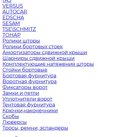
ГАЗ
VERSUS
AUTOCAR
EDSCHA
SESAM
TSE\SCHMITZ
ТОНАР
Ролики шторы
Ролики бортовых стоек
Амортизаторы сдвижной крыши
Шарниры сдвижной крыши
Комплектующие натяжения шторы
Стойки бортовые
Бортовая фурнитура
Воротная фурнитура
Фиксаторы ворот
Замки и петли
Уплотнители ворот
Тентовая фурнитура
Крючки,наконечники
Скобы
Люверсы
Тросы, ремни, эспандеры