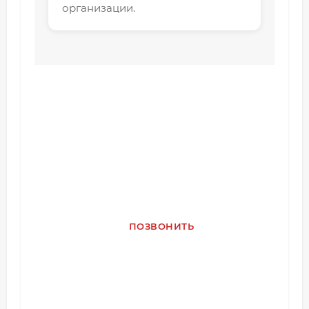
организации.
Свяжитесь с нами
Позвоните или напишите в
Telegram для консультации и
оформления заказа
ПОЗВОНИТЬ
MAX