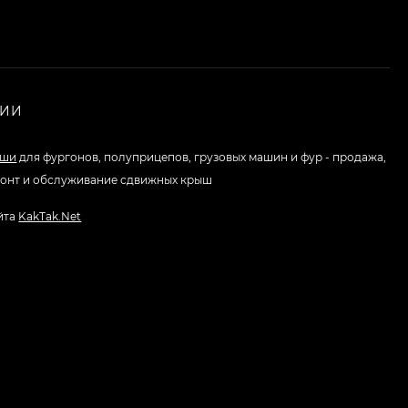
НИИ
ыши
для фургонов, полуприцепов, грузовых машин и фур - продажа,
монт и обслуживание сдвижных крыш
йта
KakTak.Net