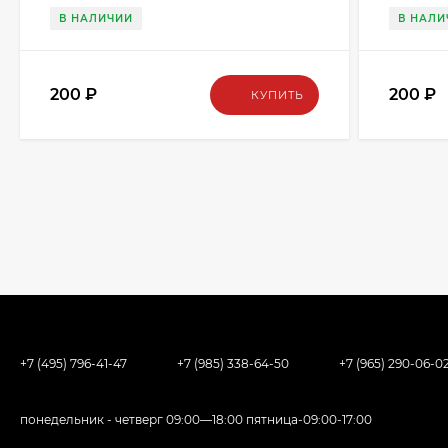
В НАЛИЧИИ
В НАЛИ
200
₽
200
₽
КУПИТЬ
+7 (495) 796-41-47
+7 (985) 338-64-50
+7 (965) 290-06-0
понедельник - четверг 09:00—18:00 пятница-09:00-17:00