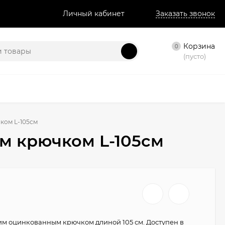
Личный кабинет
Заказать звонок
Корзина
0
(пусто)
ком L-105см
м крючком L-105см
им оцинкованным крючком длиной 105 см. Доступен в