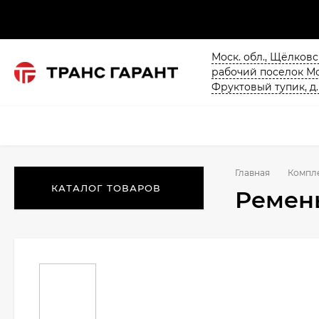
Моск. обл., Щёлков
рабочий поселок М
Фруктовый тупик, д.
Главная
Компл
КАТАЛОГ ТОВАРОВ
Ремен