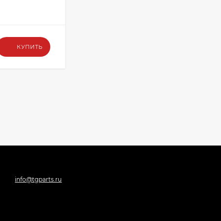
В НАЛИЧИИ
260
₽
КУПИТЬ
КУПИТЬ
info@tgparts.ru