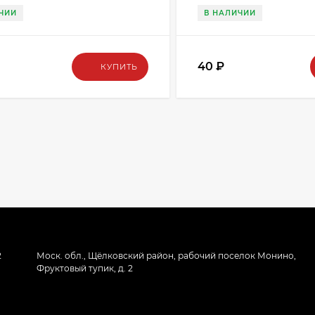
ЧИИ
В НАЛИЧИИ
40
₽
КУПИТЬ
2
Моск. обл., Щёлковский район, рабочий поселок Монино,
Фруктовый тупик, д. 2