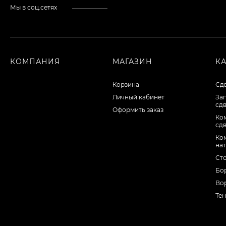
Мы в соц.сетях
КОМПАНИЯ
МАГАЗИН
К
Корзина
Сд
Личный кабинет
За
сд
Оформить заказ
Ко
сд
Ко
на
Ст
Бо
Во
Тен