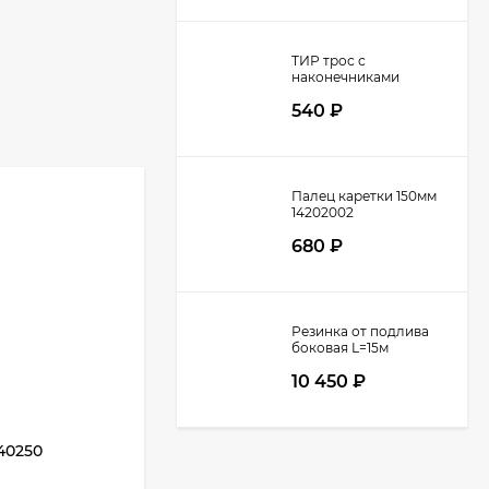
ТИР трос с
наконечниками
37060XX
540
₽
Палец каретки 150мм
14202002
680
₽
Резинка от подлива
боковая L=15м
10 450
₽
40250
Пряжка ремня натяжения шторы
920483/5300