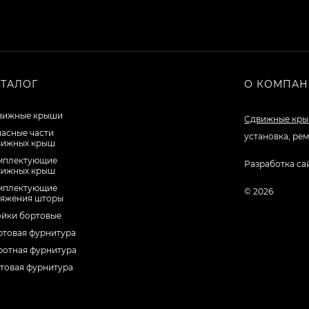
АТАЛОГ
О КОМПА
вижные крыши
Сдвижные кр
пасные части
установка, ре
вижных крыш
мплектующие
Разработка са
вижных крыш
мплектующие
© 2026
тяжения шторы
ойки бортовые
ртовая фурнитура
ротная фурнитура
товая фурнитура