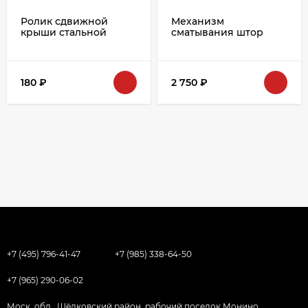
Ролик сдвижной
Механизм
крыши стальной
сматывания штор
ТОНАР Ø26mm.
левый (трещотка)
180
₽
2 750
₽
+7 (495) 796-41-47
+7 (985) 338-64-50
+7 (965) 290-06-02
Моск. обл., Щёлковский район, рабочий поселок Монино,