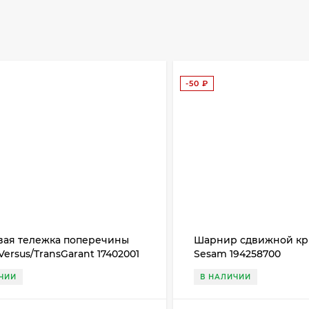
-50
₽
вая тележка поперечины
Шарнир сдвижной кр
ersus/TransGarant 17402001
Sesam 194258700
ЧИИ
В НАЛИЧИИ