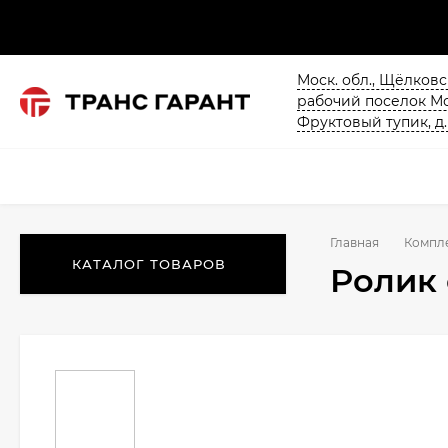
Моск. обл., Щёлков
рабочий поселок М
Фруктовый тупик, д.
Главная
Компл
КАТАЛОГ ТОВАРОВ
Ролик