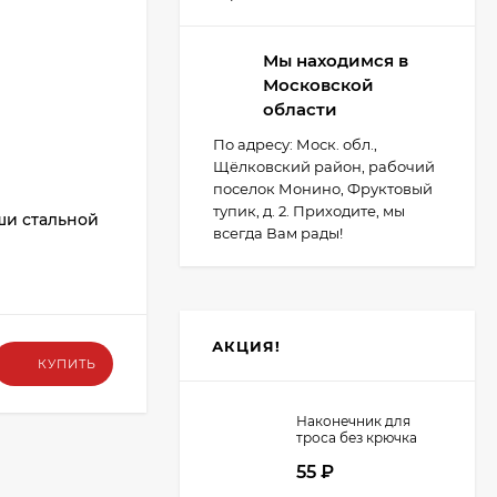
Мы находимся в
Московской
области
По адресу: Моск. обл.,
Щёлковский район, рабочий
поселок Монино, Фруктовый
тупик, д. 2. Приходите, мы
ши стальной
Ролик-подшипник EDSCHA Ø24mm.
всегда Вам рады!
В НАЛИЧИИ
АКЦИЯ!
160
₽
КУПИТЬ
КУПИТЬ
Наконечник для
троса без крючка
d=8мм
55
₽