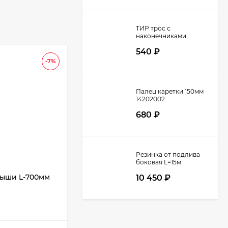
ТИР трос с
наконечниками
37060XX
540
₽
-7%
Палец каретки 150мм
14202002
680
₽
Резинка от подлива
боковая L=15м
ыши L-700мм
Шарнир спица L-650мм сдвижной
10 450
₽
крыши TOP LINE/NS1/NS2 52909
В НАЛИЧИИ