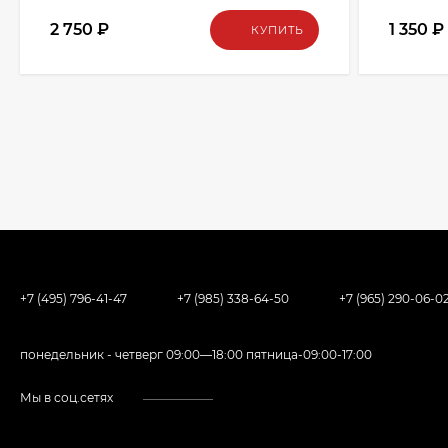
2 750
₽
1 350
₽
КУПИТЬ
+7 (495) 796-41-47
+7 (985) 338-64-50
+7 (965) 290-06-0
понедельник - четверг 09:00—18:00 пятница-09:00-17:00
Мы в соц.сетях