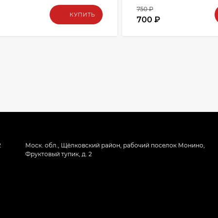
750
₽
КУПИТЬ
700
₽
2
Моск. обл., Щёлковский район, рабочий поселок Монино,
Фруктовый тупик, д. 2