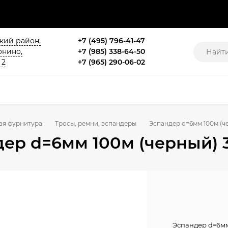
ский район,
+7 (495) 796-41-47
онино,
+7 (985) 338-64-50
 2
+7 (965) 290-06-02
ая фурнитура
Тросы, ремни, эспандеры
Эспандер d=6мм 100м (ч
ер d=6мм 100м (черный) 
Эспандер d=6мм