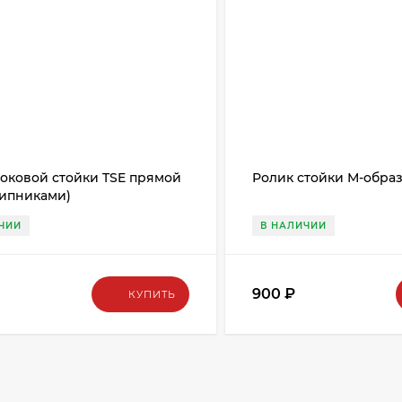
боковой стойки TSE прямой
Ролик стойки М-образ
шипниками)
30652131/SPRT-0007/735003
ЧИИ
В НАЛИЧИИ
900
₽
КУПИТЬ