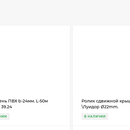
ень ПВХ b-24мм. L-50м
Ролик сдвижной кры
39.24
\Луидор Ø22mm.
ЧИИ
В НАЛИЧИИ