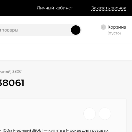
Личный кабинет
Заказать звонок
Корзина
0
(пусто)
ерный) 38061
38061
 100м (черный) 38061 — купить в Москве для грузовых