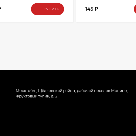
₽
145
₽
КУПИТЬ
2
Моск. обл., Щёлковский район, рабочий поселок Монино,
Фруктовый тупик, д. 2