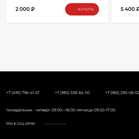
2 000
₽
5 400
КУПИТЬ
+7 (495) 796-41-47
+7 (985) 338-64-50
+7 (965) 290-06-0
понедельник - четверг 09:00—18:00 пятница-09:00-17:00
Мы в соц.сетях