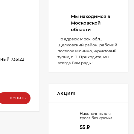
Мы находимся в
Московской
области
По адресу: Моск. обл.,
Щёлковский район, рабочий
поселок Монино, Фруктовый
тупик, д. 2. Приходите, мы
ный 735122
Стальной ролик 735017
всегда Вам рады!
В НАЛИЧИИ
АКЦИЯ!
425
₽
КУПИТЬ
КУПИТЬ
Наконечник для
троса без крючка
d=8мм
55
₽