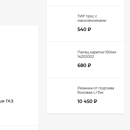
ТИР трос с
наконечниками
37060XX
540
₽
Палец каретки 150мм
14202002
680
₽
Резинка от подлива
боковая L=15м
ши ГАЗ
Механизм сматывания штор
10 450
₽
правый (трещотка)
В НАЛИЧИИ