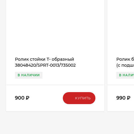
Ролик стойки Т- образный
Ролик 
38048420/SPRT-0013/735002
(с под
371333/
В НАЛИЧИИ
В НАЛИ
900
₽
990
₽
КУПИТЬ