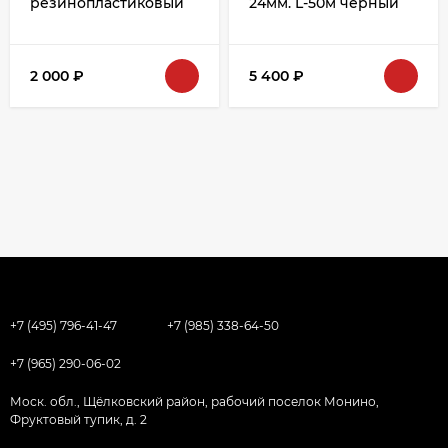
резинопластиковый
24мм. L-50м черный
18мм L=5м
39.24
2 000
₽
5 400
₽
+7 (495) 796-41-47
+7 (985) 338-64-50
+7 (965) 290-06-02
Моск. обл., Щёлковский район, рабочий поселок Монино,
Фруктовый тупик, д. 2