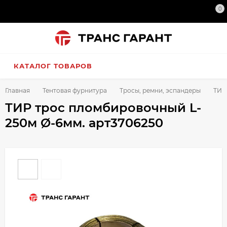
0
КАТАЛОГ ТОВАРОВ
Главная
Тентовая фурнитура
Тросы, ремни, эспандеры
ТИР
ТИР трос пломбировочный L-
250м Ø-6мм. арт3706250