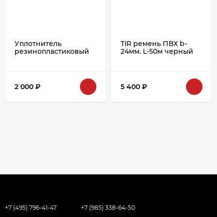
Уплотнитель
TIR ремень ПВХ b-
резинопластиковый
24мм. L-50м черный
18мм L=5м
39.24
2 000
₽
5 400
₽
+7 (495) 796-41-47
+7 (985) 338-64-50