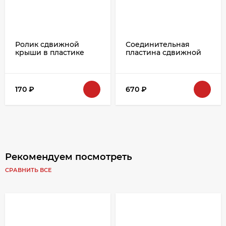
Ролик сдвижной
Соединительная
крыши в пластике
пластина сдвижной
SCHMITZ Ø26mm.
крыши (шарнир) L-
570мм VERSUS
24201057/6607526/90000526
170
₽
670
₽
Рекомендуем посмотреть
СРАВНИТЬ ВСЕ