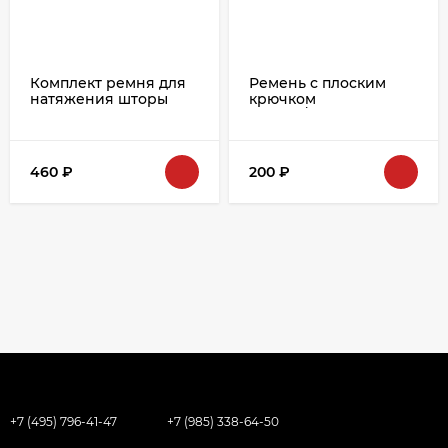
Комплект ремня для
Ремень с плоским
натяжения шторы
крючком
920484/604500 серый
460
₽
200
₽
+7 (495) 796-41-47
+7 (985) 338-64-50