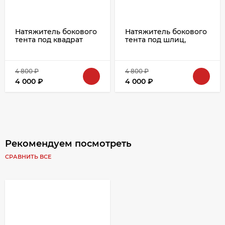
Натяжитель бокового
Натяжитель бокового
тента под квадрат
тента под шлиц,
12мм, правый.
правый. 670905112
(трещотка)
(трещотка)
4 800
₽
4 800
₽
4 000
₽
4 000
₽
Рекомендуем посмотреть
СРАВНИТЬ ВСЕ