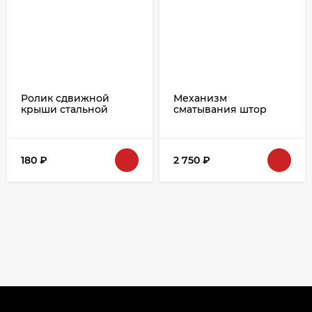
Ролик сдвижной
Механизм
крыши стальной
сматывания штор
ТОНАР Ø26mm.
левый (трещотка)
180
₽
2 750
₽