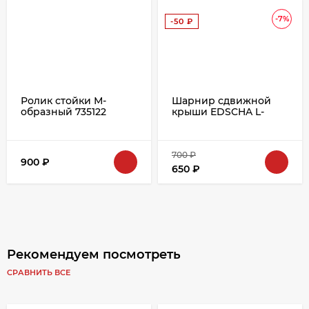
-7%
-50
₽
Ролик стойки М-
Шарнир сдвижной
образный 735122
крыши EDSCHA L-
650мм под клепку
38034110
700
₽
900
₽
650
₽
Рекомендуем посмотреть
СРАВНИТЬ ВСЕ