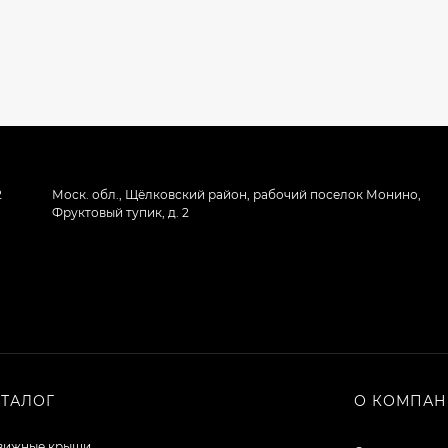
2
Моск. обл., Щёлковский район, рабочий поселок Монино,
Фруктовый тупик, д. 2
АТАЛОГ
О КОМПА
вижные крыши