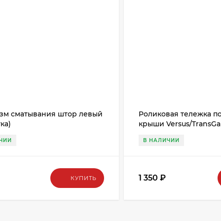
зм сматывания штор левый
Роликовая тележка п
ка)
крыши Versus/TransGar
ЧИИ
В НАЛИЧИИ
₽
1 350
₽
КУПИТЬ