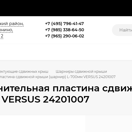
ский район,
+7 (495) 796-41-47
онино,
+7 (985) 338-64-50
 2
+7 (965) 290-06-02
ектующие сдвижных крыш
Шарниры сдвижной крыши
ластина сдвижной крыши (шарнир) L-700мм VERSUS 24201007
ительная пластина сдви
 VERSUS 24201007