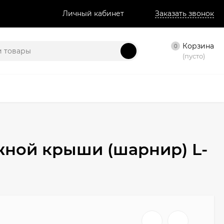
Личный кабинет
Заказать звонок
Корзина
0
(пусто)
жной крыши (шарнир) L-