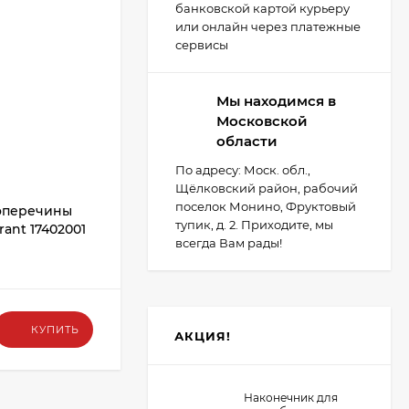
-7
-50
₽
банковской картой курьеру
или онлайн через платежные
сервисы
Мы находимся в
Московской
области
По адресу: Моск. обл.,
Щёлковский район, рабочий
поселок Монино, Фруктовый
оперечины
Шарнир сдвижной крыши L-700мм
тупик, д. 2. Приходите, мы
ant 17402001
Sesam 194258700
всегда Вам рады!
В НАЛИЧИИ
750
₽
КУПИТЬ
КУПИТЬ
АКЦИЯ!
700
₽
Наконечник для