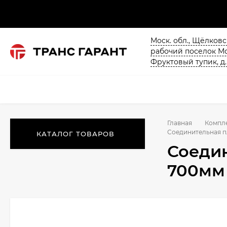
Моск. обл., Щёлков
рабочий поселок М
Фруктовый тупик, д.
Главная
Компл
Соединительная п
КАТАЛОГ ТОВАРОВ
Соедин
700мм