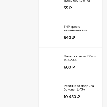
троса без крючка
d=8мм
55
₽
ТИР трос с
наконечниками
37060XX
540
₽
Палец каретки 150мм
14202002
680
₽
Резинка от подлива
боковая L=15м
10 450
₽