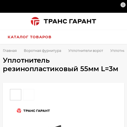
0
КАТАЛОГ ТОВАРОВ
Главная
Воротная фурнитура
Уплотнители ворот
Уплотнит
Уплотнитель
резинопластиковый 55мм L=3м