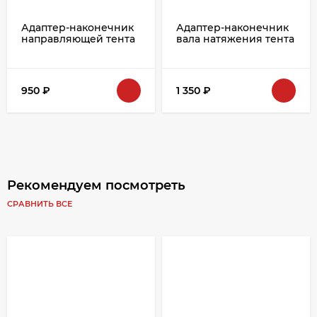
Адаптер-наконечник
Адаптер-наконечник
направляющей тента
вала натяжения тента
d=27 нижний.
(прорезь) KOGEL
TPA5341N/670025373/465241
950
₽
1 350
₽
Рекомендуем посмотреть
СРАВНИТЬ ВСЕ